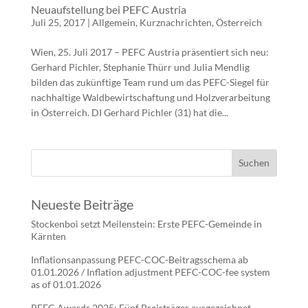
Neuaufstellung bei PEFC Austria
Juli 25, 2017
|
Allgemein
,
Kurznachrichten
,
Österreich
Wien, 25. Juli 2017 – PEFC Austria präsentiert sich neu:
Gerhard Pichler, Stephanie Thürr und Julia Mendlig
bilden das zukünftige Team rund um das PEFC-Siegel für
nachhaltige Waldbewirtschaftung und Holzverarbeitung
in Österreich. DI Gerhard Pichler (31) hat die...
Neueste Beiträge
Stockenboi setzt Meilenstein: Erste PEFC-Gemeinde in
Kärnten
Inflationsanpassung PEFC-COC-Beitragsschema ab
01.01.2026 / Inflation adjustment PEFC-COC-fee system
as of 01.01.2026
PEFC Awards 2025: Fünf Preisträger ausgezeichnet –