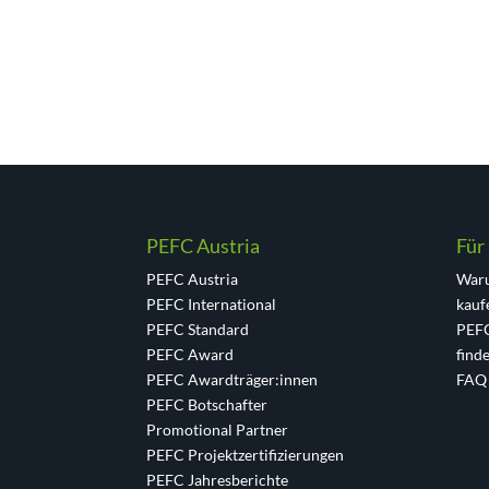
PEFC Austria
Für
PEFC Austria
Waru
PEFC International
kauf
PEFC Standard
PEFC
PEFC Award
find
PEFC Awardträger:innen
FAQ
PEFC Botschafter
Promotional Partner
PEFC Projektzertifizierungen
PEFC Jahresberichte