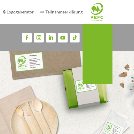
🔒 Logogenerator
✏️ Teilnahmeerklärung