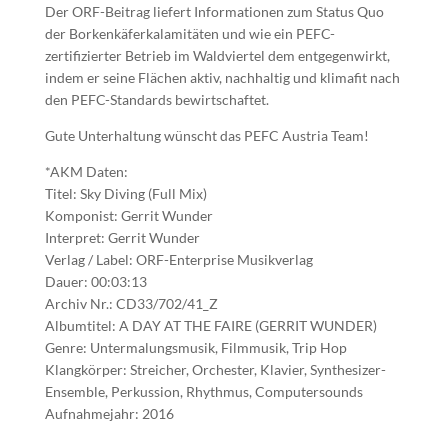
Der ORF-Beitrag liefert Informationen zum Status Quo
der Borkenkäferkalamitäten und wie ein PEFC-
zertifizierter Betrieb im Waldviertel dem entgegenwirkt,
indem er seine Flächen aktiv, nachhaltig und klimafit nach
den PEFC-Standards bewirtschaftet.
Gute Unterhaltung wünscht das PEFC Austria Team!
*AKM Daten:
Titel: Sky Diving (Full Mix)
Komponist: Gerrit Wunder
Interpret: Gerrit Wunder
Verlag / Label: ORF-Enterprise Musikverlag
Dauer: 00:03:13
Archiv Nr.: CD33/702/41_Z
Albumtitel: A DAY AT THE FAIRE (GERRIT WUNDER)
Genre: Untermalungsmusik, Filmmusik, Trip Hop
Klangkörper: Streicher, Orchester, Klavier, Synthesizer-
Ensemble, Perkussion, Rhythmus, Computersounds
Aufnahmejahr: 2016