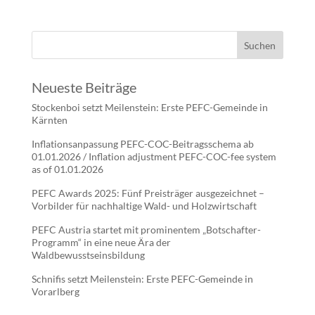
Neueste Beiträge
Stockenboi setzt Meilenstein: Erste PEFC-Gemeinde in
Kärnten
Inflationsanpassung PEFC-COC-Beitragsschema ab
01.01.2026 / Inflation adjustment PEFC-COC-fee system
as of 01.01.2026
PEFC Awards 2025: Fünf Preisträger ausgezeichnet –
Vorbilder für nachhaltige Wald- und Holzwirtschaft
PEFC Austria startet mit prominentem „Botschafter-
Programm“ in eine neue Ära der
Waldbewusstseinsbildung
Schnifis setzt Meilenstein: Erste PEFC-Gemeinde in
Vorarlberg