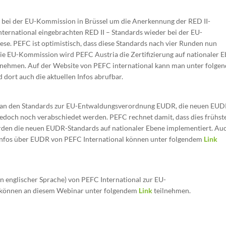
t bei der EU-Kommission in Brüssel um die Anerkennung der RED II-
International eingebrachten RED II – Standards wieder bei der EU-
se. PEFC ist optimistisch, dass diese Standards nach vier Runden nun
e EU-Kommission wird PEFC Austria die Zertifizierung auf nationaler 
h nehmen. Auf der Website von PEFC international kann man unter folge
 dort auch die aktuellen Infos abrufbar.
its an den Standards zur EU-Entwaldungsverordnung EUDR, die neuen EU
edoch noch verabschiedet werden. PEFC rechnet damit, dass dies frühst
den die neuen EUDR-Standards auf nationaler Ebene implementiert. Au
 Infos über EUDR von PEFC International können unter folgendem
Link
in englischer Sprache) von PEFC International zur EU-
e können an diesem Webinar unter folgendem
Link
teilnehmen.