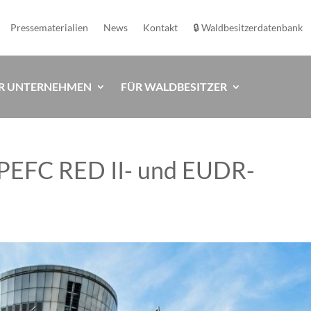
Pressematerialien
News
Kontakt
🔒 Waldbesitzerdatenbank
R UNTERNEHMEN
FÜR WALDBESITZER
r PEFC RED II- und EUDR-