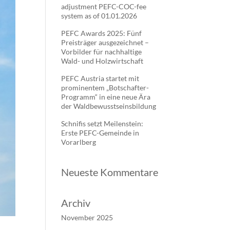
adjustment PEFC-COC-fee
system as of 01.01.2026
PEFC Awards 2025: Fünf
Preisträger ausgezeichnet –
Vorbilder für nachhaltige
Wald- und Holzwirtschaft
PEFC Austria startet mit
prominentem „Botschafter-
Programm“ in eine neue Ära
der Waldbewusstseinsbildung
Schnifis setzt Meilenstein:
Erste PEFC-Gemeinde in
Vorarlberg
Neueste Kommentare
Archiv
November 2025